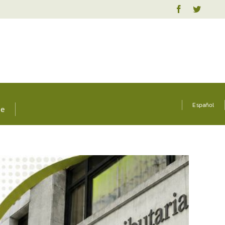
Español
te