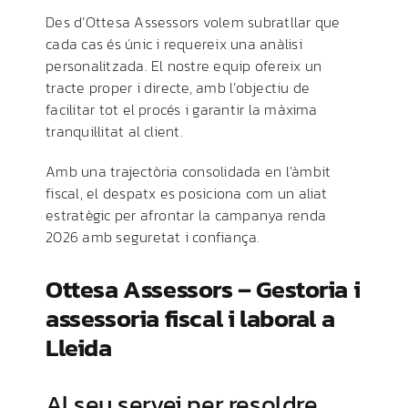
Des d’Ottesa Assessors volem subratllar que
cada cas és únic i requereix una anàlisi
personalitzada. El nostre equip ofereix un
tracte proper i directe, amb l’objectiu de
facilitar tot el procés i garantir la màxima
tranquil·litat al client.
Amb una trajectòria consolidada en l’àmbit
fiscal, el despatx es posiciona com un aliat
estratègic per afrontar la campanya renda
2026 amb seguretat i confiança.
Ottesa
Assessors –
Gestoria
i
assessoria
fiscal
i
laboral
a
Lleida
Al
seu
servei
per
resoldre