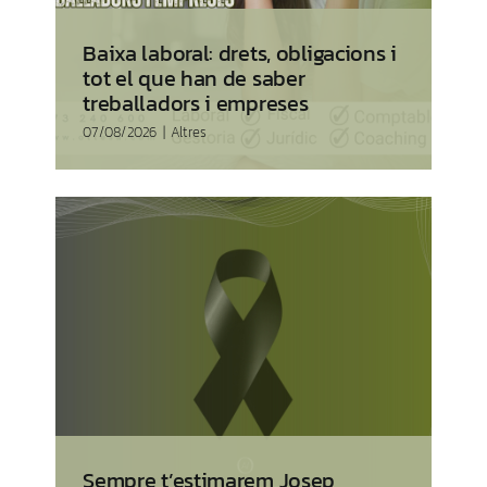
Baixa laboral: drets, obligacions i
tot el que han de saber
treballadors i empreses
07/08/2026
|
Altres
Sempre t’estimarem Josep