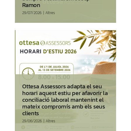
Ramon
29/07/2026
|
Altres
Ottesa Assessors adapta el seu
horari aquest estiu per afavorir la
conciliació laboral mantenint el
mateix compromís amb els seus
clients
29/06/2026
|
Altres