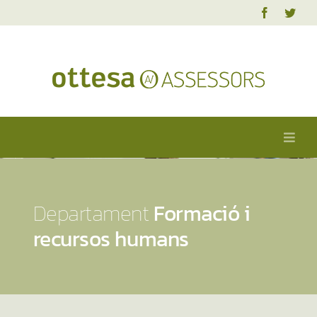
Skip
to
content
Toggl
Navig
Ottesa
Serveis
Departament
Formació i
FAQ’S
recursos humans
Actualitat
Contacte