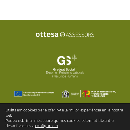
Utilitzem cookies per a oferir-te la millor experiència en la nostra
web.
Podeu esbrinar més sobre quines cookies estem utilitzant o
©2023 |
Avís legal
|
Política de privacitat
|
Política de cookies
desactivar-les a
configuració
.