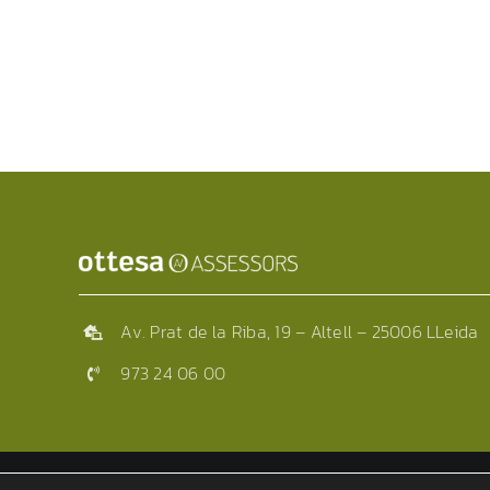
Av. Prat de la Riba, 19 – Altell –
25006
LLeida
973 24 06 00
©2025 |
Aviso legal
|
Política de privacidad
|
Política de cookies