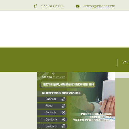
Saltar
973 24 06 00
ottesa@ottesa.com
al
contenido
Ot