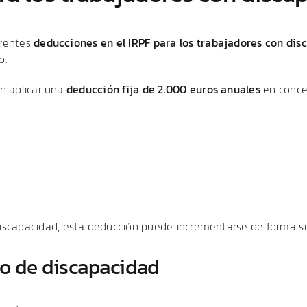
erentes
deducciones
en
el
IRPF
para
los
trabajadores
con
dis
o.
en
aplicar
una
deducción
fija
de
2.000
euros
anuales
en
conc
iscapacidad,
esta
deducción
puede
incrementarse
de
forma
s
do
de
discapacidad