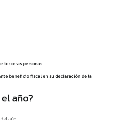
de
terceras
personas
.
ante
beneficio
fiscal
en
su
declaración
de
la
e
el
año?
o
del
año.