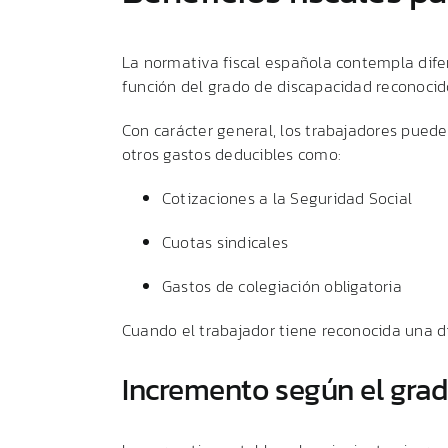
La
normativa
fiscal
española
contempla
dif
función
del
grado
de
discapacidad
reconocid
Con
carácter
general,
los
trabajadores
pued
otros
gastos
deducibles
como:
Cotizaciones
a
la
Seguridad
Social
Cuotas
sindicales
Gastos
de
colegiación
obligatoria
Cuando
el
trabajador
tiene
reconocida
una
d
Incremento
según
el
gra