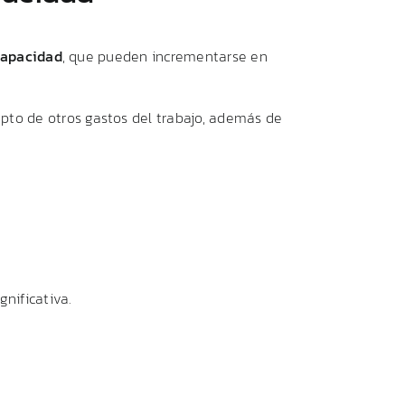
capacidad
,
que
pueden
incrementarse
en
epto
de
otros
gastos
del
trabajo,
además
de
ignificativa.