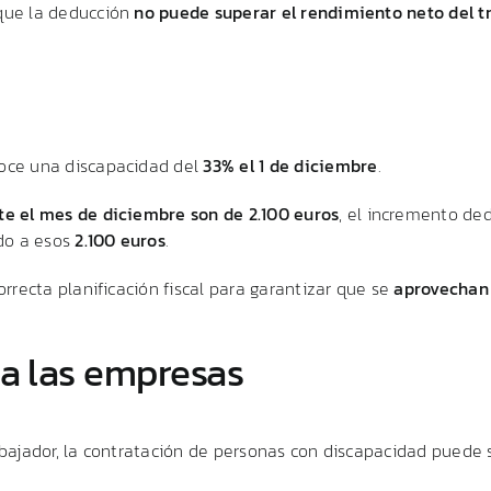
que
la
deducción
no
puede
superar
el
rendimiento
neto
del
t
noce
una
discapacidad
del
33%
el
1
de
diciembre
.
nte
el
mes
de
diciembre
son
de
2.100
euros
,
el
incremento
ded
ado
a
esos
2.100
euros
.
orrecta
planificación
fiscal
para
garantizar
que
se
aprovecha
ra
las
empresas
bajador,
la
contratación
de
personas
con
discapacidad
puede