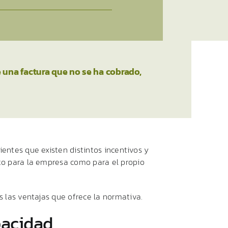
una factura que no se ha cobrado,
lientes
que
existen
distintos
incentivos
y
to
para
la
empresa
como
para
el
propio
as
las
ventajas
que
ofrece
la
normativa.
pacidad