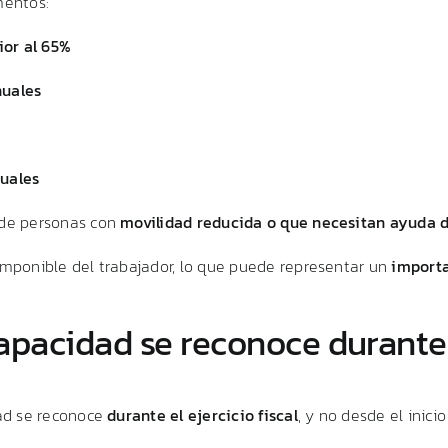
mentos:
rior
al
65%
nuales
uales
de
personas
con
movilidad
reducida
o
que
necesitan
ayuda
imponible
del
trabajador,
lo
que
puede
representar
un
import
capacidad
se
reconoce
durant
ad
se
reconoce
durante
el
ejercicio
fiscal
,
y
no
desde
el
inici