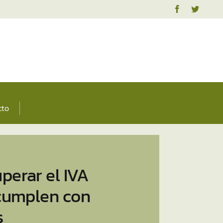
cto
perar el IVA
 cumplen con
s