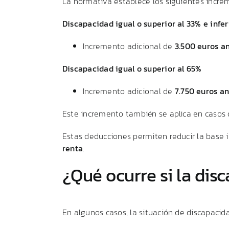
La
normativa
establece
los
siguientes
incre
Discapacidad
igual
o
superior
al
33%
e
infe
Incremento
adicional
de
3.500
euros
a
Discapacidad
igual
o
superior
al
65%
Incremento
adicional
de
7.750
euros
an
Este
incremento
también
se
aplica
en
casos
Estas
deducciones
permiten
reducir
la
base
renta
.
¿
Qué
ocurre
si
la
dis
En
algunos
casos,
la
situación
de
discapacid