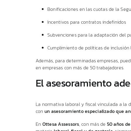
Bonificaciones
en
las
cuotas
de
la
Segu
Incentivos
para
contratos
indefinidos
Subvenciones
para
la
adaptación
del
p
Cumplimiento
de
políticas
de
inclusión
Además,
para
determinadas
empresas,
pue
en
empresas
con
más
de
50
trabajadores.
El
asesoramiento
ade
La
normativa
laboral
y
fiscal
vinculada
a
la
d
con
un
asesoramiento
especializado
que
an
En
Ottesa
Assessors
,
con
más
de
50
años
d
materia
laboral,
fiscal
y
de
gestoría
,
siempr