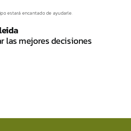
ipo
estará
encantado
de
ayudarle.
leida
ar
las
mejores
decisiones