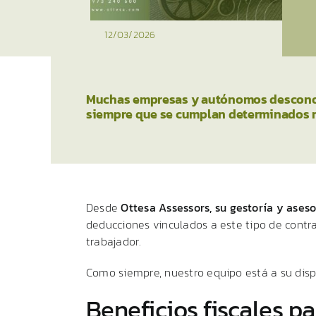
12/03/2026
Muchas empresas y autónomos desconocen
siempre que se cumplan determinados req
Desde
Ottesa
Assessors,
su
gestoría
y
ases
deducciones
vinculados
a
este
tipo
de
contr
trabajador.
Como
siempre,
nuestro
equipo
está
a
su
dis
Beneficios
fiscales
pa