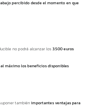
rabajo
percibido
desde
el
momento
en
que
ucible
no
podrá
alcanzar
los
3.500
euros
n
al
máximo
los
beneficios
disponibles
suponer
también
importantes
ventajas
para