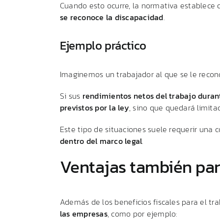
Cuando
esto
ocurre,
la
normativa
establece
se
reconoce
la
discapacidad
.
Ejemplo
práctico
Imaginemos
un
trabajador
al
que
se
le
reco
Si
sus
rendimientos
netos
del
trabajo
dura
previstos
por
la
ley
,
sino
que
quedará
limit
Este
tipo
de
situaciones
suele
requerir
una
c
dentro
del
marco
legal
.
Ventajas
también
pa
Además
de
los
beneficios
fiscales
para
el
tra
las
empresas
,
como
por
ejemplo: