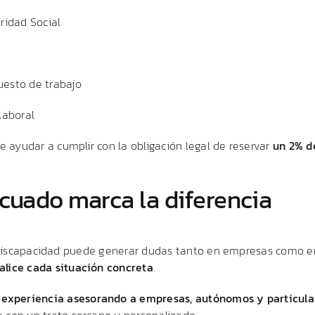
ridad
Social
uesto
de
trabajo
laboral
de
ayudar
a
cumplir
con
la
obligación
legal
de
reservar
un
2%
d
cuado
marca
la
diferencia
iscapacidad
puede
generar
dudas
tanto
en
empresas
como
e
alice
cada
situación
concreta
.
e
experiencia
asesorando
a
empresas,
autónomos
y
particula
e
con
un
trato
cercano
y
personalizado.