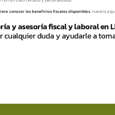
uiere
conocer
los
beneficios
fiscales
disponibles
,
nuestro
equ
oría
y
asesoría
fiscal
y
laboral
en
L
er
cualquier
duda
y
ayudarle
a
tom