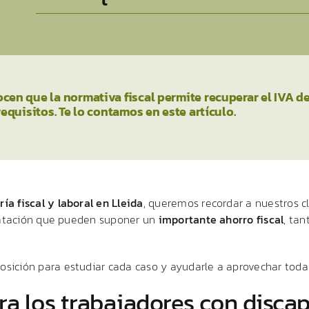
 que la normativa fiscal permite recuperar el IVA de 
uisitos. Te lo contamos en este artículo.
oría
fiscal
y
laboral
en
Lleida
,
queremos
recordar
a
nuestros
c
atación
que
pueden
suponer
un
importante
ahorro
fiscal
,
tan
posición
para
estudiar
cada
caso
y
ayudarle
a
aprovechar
tod
ra
los
trabajadores
con
disca