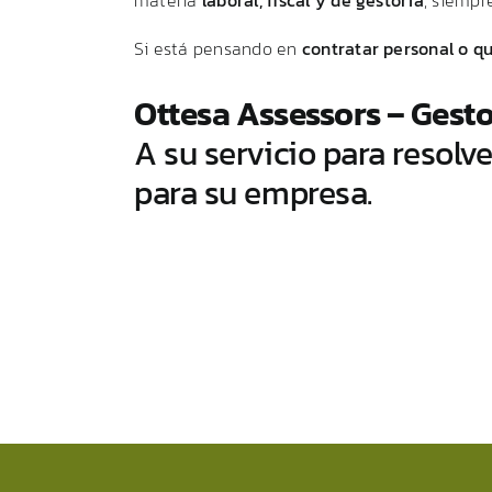
Si
está
pensando
en
contratar
personal
o
q
Ottesa
Assessors –
Gest
A
su
servicio
para
resolv
para
su
empresa.